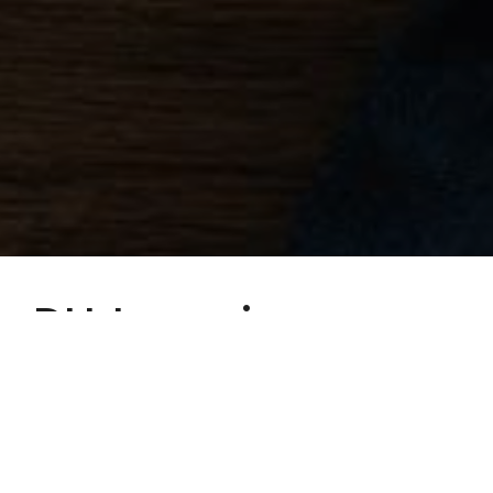
DLL Inversiones
Dallona Inversiones S.L. es una empresa
familiar con sede en Palma de Mallorca,
dedicada a la consultoría estratégica y la
gestión de inversiones. Fundada y dirigida