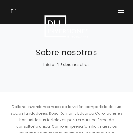
ES
INICIO
SERVICIOS
Sobre nosotros
SOBRE NOSOTROS
NOTICIAS
Inicio
Sobre nosotros
CONTACTO
Dallona Inversiones nace de la visión compartida de sus
socios fundadores, Rosa Ramon y Eduardo Caro, quienes
han unido sus fortalezas para crear una firma de
consultoría única. Como empresa familiar, nuestros
valores se basan en la confianza, la cercanía y la